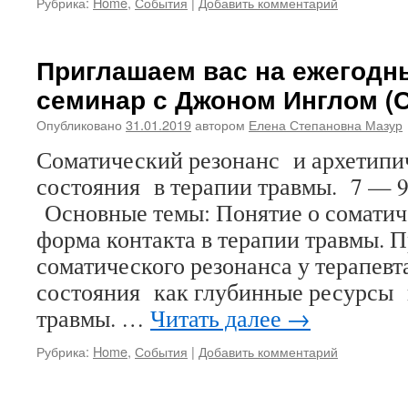
Рубрика:
Home
,
События
|
Добавить комментарий
Приглашаем вас на ежегодн
семинар с Джоном Инглом (
Опубликовано
31.01.2019
автором
Елена Степановна Мазур
Соматический резонанс и архетип
состояния в терапии травмы. 7 — 9
Основные темы: Понятие о соматич
форма контакта в терапии травмы. П
соматического резонанса у терапевт
состояния как глубинные ресурсы 
травмы. …
Читать далее
→
Рубрика:
Home
,
События
|
Добавить комментарий