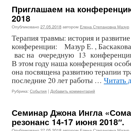
Приглашаем на конференцию
2018
Опубликовано
27.05.2018
автором
Елена Степановна Мазур
Терапия травмы: история и развити
конференции: Мазур Е. , Баскако
вас на очередную 13 конференцию
В этом году наша конференция особ
она посвящена развитию терапии т
последние 20 лет работы …
Читать 
Рубрика:
События
|
Добавить комментарий
Семинар Джона Ингла «Сома
резонанс 14-17 июня 2018″.
Опубликовано
27.05.2018
автором
Елена Степановна Мазур